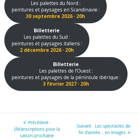
Les palettes du Nord :
peintures et paysages en Scandinavie :
30 septembre 2026 · 20h
Billetterie
Les palettes du Sud :
peintures et paysages italiens :
2 décembre 2026 · 20h
Billetterie
Les palettes de l’Ouest :
peintures et paysages de la péninsule ibérique :
3 février 2027 · 20h
Navigation
Article
Précédent :
Article
Suivant :
Les spectacles de
de
précédent
(Ré)inscriptions pour la
suivant
fin d’année… en images
:
saison prochaine
: