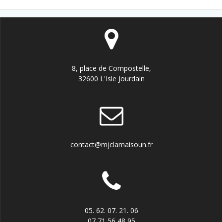
l’article
8, place de Compostelle,
32600 L'Isle Jourdain
contact@mjclamaisoun.fr
05. 62. 07. 21. 06
07 71 56 48 95